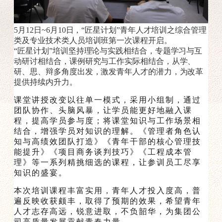
5月12日~6月10日，“匠星计划”青年人才培训之综合管理
类及专业技术类人员培训班第一次课程开启。
“匠星计划”培训坚持理论与实践相结合，专题学习与互
动研讨相结合，课例研究与工作实际相结合，从学、
研、思、辩多角度出发，激发青年人才的潜力，为改革
提供持续内升力。
课堂讲授改变以往单一模式，采用小组制，通过
团队协作、头脑风暴，让学员能更好地融入课
程，提高学员参与度；将课堂知识与工作场景相
结合，增强学员对知识的理解。《管理者角色认
知与高绩效团队打造》《青年干部的核心管理技
能提升》《项目商务谈判技巧》《工程成本管
理》等一系列精挑细选的课程，让参训员工尽享
知识的盛宴。
本次培训课程丰富实用，青年人才投入度高，普
遍反映收获颇丰
，取得了预期的效果，希望青年
人才志存高远，锐意进取，不负韶华，为集团公
司高质量发展贡献青春力量。